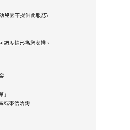
(幼兒園不提供此服務)
可調度情形為您安排。
容
單」
電或來信洽詢