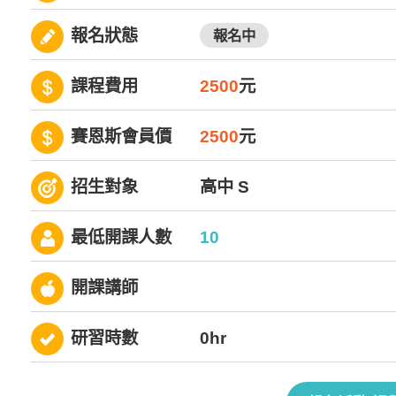
報名狀態
報名中
課程費用
2500
元
賽恩斯會員價
2500
元
招生對象
高中 S
最低開課人數
10
開課講師
研習時數
0hr