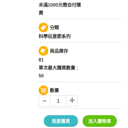
未滿1000元需自付運
費
分類
科學玩意節系列
商品庫存
81
單次最大購買數量 :
50
數量
–
＋
我要購買
加入購物車