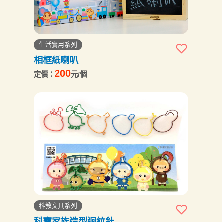
生活實用系列
相框紙喇叭
200
定價：
元/個
科教文具系列
科寶家族造型迴紋針