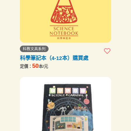
科教文具系列
科學筆記本（4-12本）購買處
50
定價：
本/元