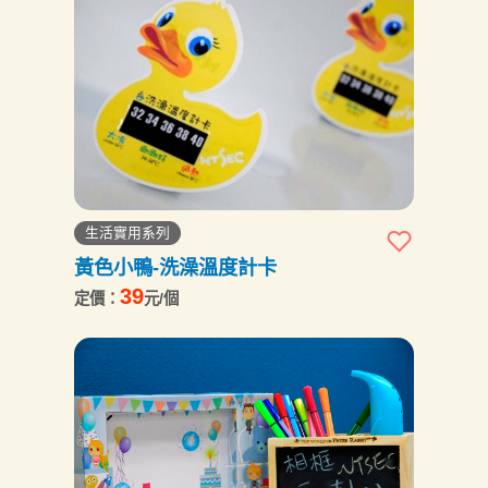
生活實用系列
黃色小鴨-洗澡溫度計卡
39
定價：
元/個