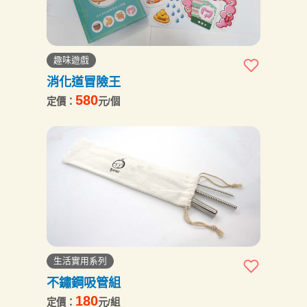
趣味遊戲
消化道冒險王
580
定價：
元/個
生活實用系列
不鏽鋼吸管組
180
定價：
元/組