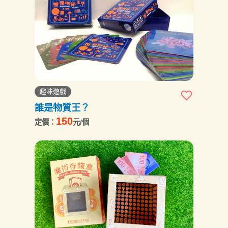
趣味遊戲
誰是物質王？
150
定價：
元/個