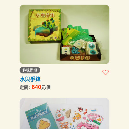
趣味遊戲
水與爭鋒
640
定價：
元/個