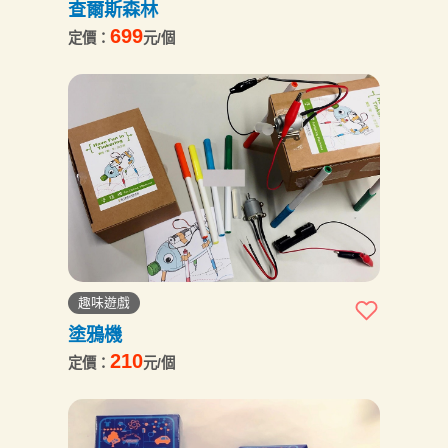
查爾斯森林
699
定價：
元/個
趣味遊戲
塗鴉機
210
定價：
元/個